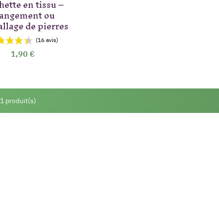
hette en tissu –
angement ou
llage de pierres
1,90 €
 1 produit(s)