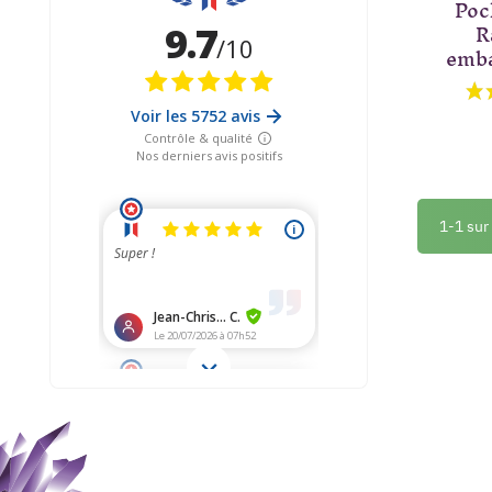
Poc
R
emba
1-1 sur