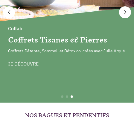
A la une
Collab'
Arrivage
vrez nos améthystes
frets Tisanes & Pierres
De nouveau en stocks
 et géodes d'améthyste, avec le
Sommeil et Détox co-créés avec Julie Arqué
Venez redécouvrir nos plaques de rechargement en Séléni
NOS BAGUES ET PENDENTIFS