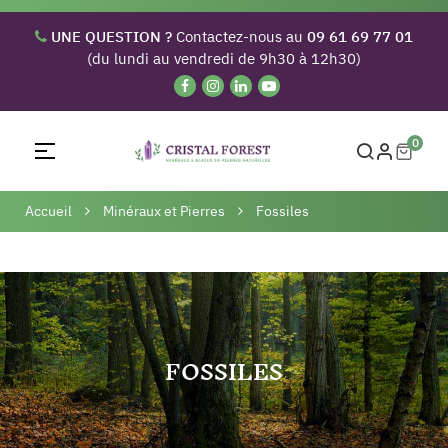
UNE QUESTION ?
Contactez-nous au
09 61 69 77 01
(du lundi au vendredi de 9h30 à 12h30)
0
Basculer
☰
la
navigation
Accueil
Minéraux et Pierres
Fossiles
FOSSILES