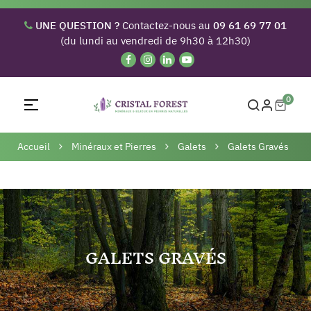
UNE QUESTION ?
Contactez-nous au
09 61 69 77 01
(du lundi au vendredi de 9h30 à 12h30)
0
Basculer
☰
la
navigation
Accueil
Minéraux et Pierres
Galets
Galets Gravés
GALETS GRAVÉS