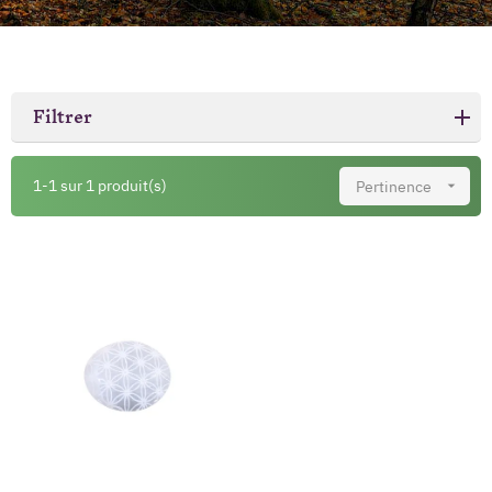
Filtrer
1-1 sur 1 produit(s)
Pertinence
