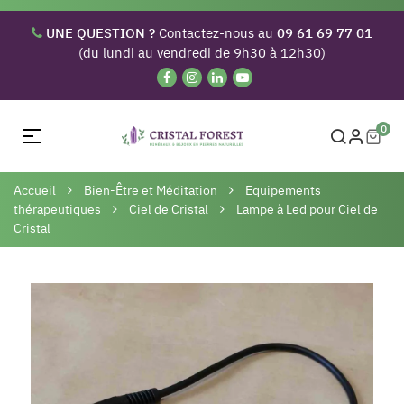
UNE QUESTION ?
Contactez-nous au
09 61 69 77 01
(du lundi au vendredi de 9h30 à 12h30)
0
Basculer
☰
la
navigation
Accueil
Bien-Être et Méditation
Equipements
thérapeutiques
Ciel de Cristal
Lampe à Led pour Ciel de
Cristal