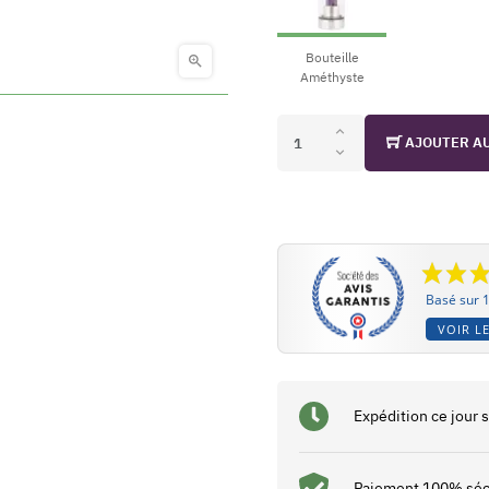
Bouteille

Améthyste
AJOUTER A
Basé sur 1
VOIR LE
Expédition ce jour
Paiement 100% séc