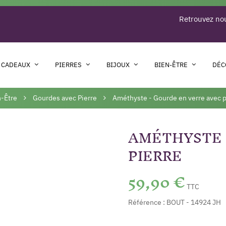
Retrouvez nou
 CADEAUX
PIERRES
BIJOUX
BIEN-ÊTRE
DÉC
n-Être
Gourdes avec Pierre
Améthyste - Gourde en verre avec p
AMÉTHYSTE 
PIERRE
59,90 €
TTC
Référence :
BOUT - 14924 JH