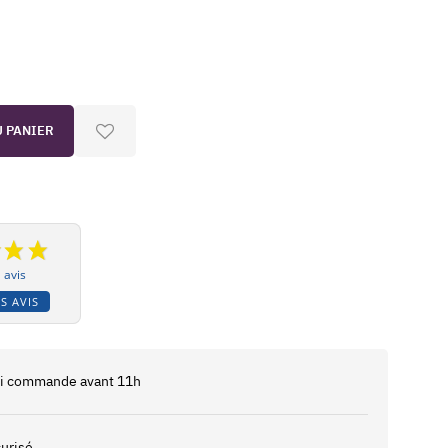
U PANIER
 avis
S AVIS
 si commande avant 11h
urisé