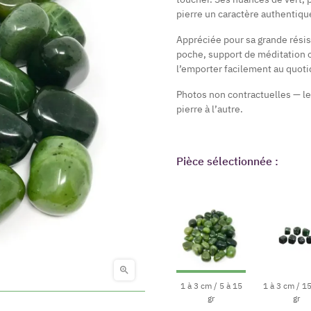
pierre un caractère authentiqu
Appréciée pour sa grande résis
poche, support de méditation o
l’emporter facilement au quotid
Photos non contractuelles — le
pierre à l’autre.
Pièce sélectionnée :

1 à 3 cm / 5 à 15
1 à 3 cm / 1
gr
gr