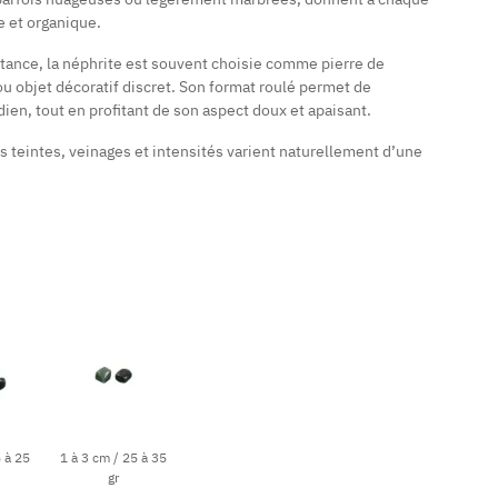
e et organique.
tance, la néphrite est souvent choisie comme pierre de
u objet décoratif discret. Son format roulé permet de
ien, tout en profitant de son aspect doux et apaisant.
s teintes, veinages et intensités varient naturellement d’une
5 à 25
1 à 3 cm / 25 à 35
gr