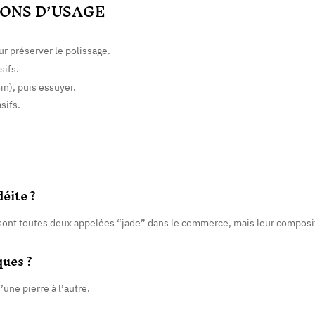
ONS D’USAGE
ur préserver le polissage.
sifs.
n), puis essuyer.
sifs.
déite ?
sont toutes deux appelées “jade” dans le commerce, mais leur composit
ques ?
une pierre à l’autre.