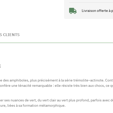
Livraison offerte à
S CLIENTS
S
pe des amphiboles, plus précisément à la série trémolite–actinote. Cont
confère une ténacité remarquable : elle résiste très bien aux chocs, ce 
éler ses nuances de vert, du vert clair au vert plus profond, parfois av
xture, liées à sa formation métamorphique.