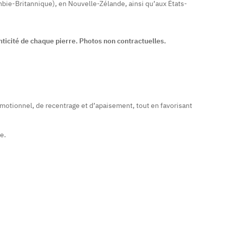
mbie-Britannique), en Nouvelle-Zélande, ainsi qu’aux États-
nticité de chaque pierre. Photos non contractuelles.
 émotionnel, de recentrage et d’apaisement, tout en favorisant
e.