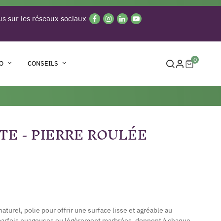
s sur les réseaux sociaux
0
O
CONSEILS
TE - PIERRE ROULÉE
aturel, polie pour offrir une surface lisse et agréable au
 parfois nuageuses ou légèrement marbrées, donnent à chaque