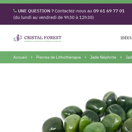
UNE QUESTION ?
Contactez-nous au
09 61 69 77 01
(du lundi au vendredi de 9h30 à 12h30)
IDÉES
Accueil
Pierres de Lithothérapie
Jade Néphrite
Jad