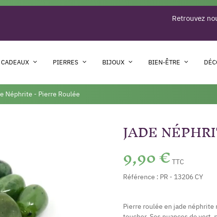
Retrouvez nou
 CADEAUX
PIERRES
BIJOUX
BIEN-ÊTRE
DÉC
e Néphrite - Pierre Roulée
JADE NÉPHRI
9,90 €
TTC
Référence :
PR - 13206 CY
Pierre roulée en jade néphrite n
toucher. Ses nuances de vert,