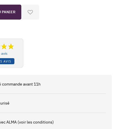
U PANIER
 avis
S AVIS
 si commande avant 11h
urisé
vec ALMA (voir les conditions)