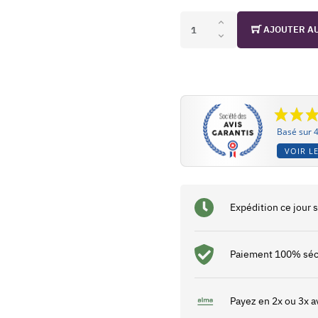
AJOUTER A
Basé sur 4
VOIR LE
Expédition ce jour
Paiement 100% séc
Payez en 2x ou 3x a