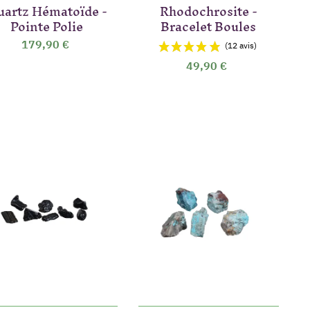
uartz Hématoïde -
Rhodochrosite -
Pointe Polie
Bracelet Boules
179,90 €
vis)
(8 avis)
49,90 €