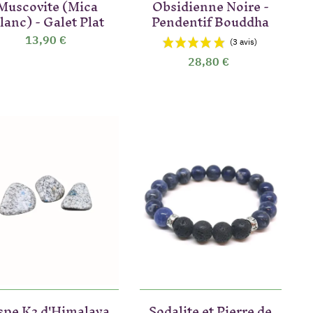
Muscovite (Mica
Obsidienne Noire -
lanc) - Galet Plat
Pendentif Bouddha
13,90 €
28,80 €
spe K2 d'Himalaya
Sodalite et Pierre de