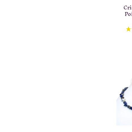
Cri
Poi