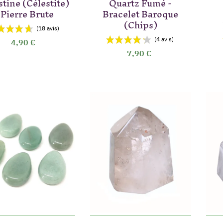
stine (Célestite)
Quartz Fumé -
 Pierre Brute
Bracelet Baroque
(Chips)
4,90 €
7,90 €