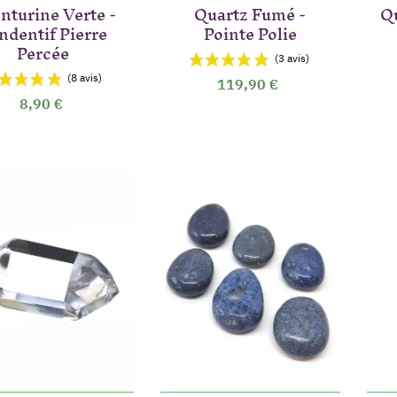
nturine Verte -
Quartz Fumé -
Q
ndentif Pierre
Pointe Polie
Percée
(1 a
119,90 €
8,90 €