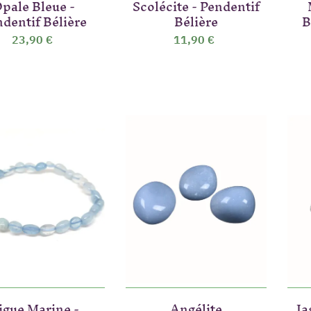
pale Bleue -
Scolécite - Pendentif
dentif Bélière
Bélière
B
23,90 €
11,90 €
igue Marine -
Angélite
Ja