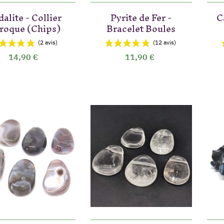
alite - Collier
Pyrite de Fer -
C
roque (Chips)
Bracelet Boules
14,90 €
11,90 €