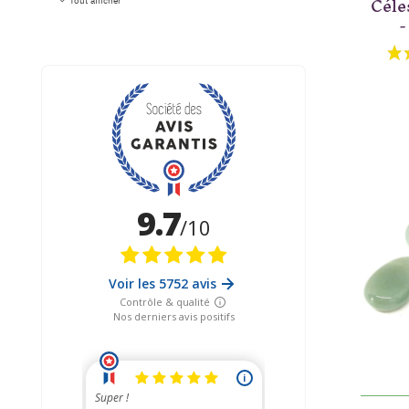
Céle
Tout afficher
-