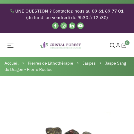
UNE QUESTION ?
Contactez-nous au
09 61 69 77 01
(du lundi au vendredi de 9h30 à 12h30)
0
Basculer
☰
la
navigation
Accueil
Pierres de Lithothérapie
Jaspes
Jaspe Sang
de Dragon - Pierre Roulée