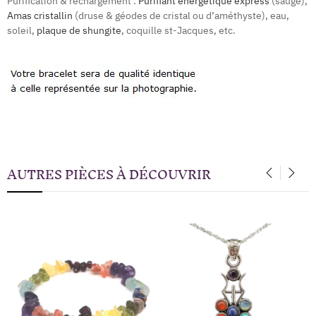
Purification & rechargement :
Purifiant énergétique express
(sauge),
Amas cristallin
(druse & géodes de cristal ou d’améthyste), eau,
soleil,
plaque de shungite
, coquille st-Jacques, etc.
AUTRES PIÈCES À DÉCOUVRIR
‹
›