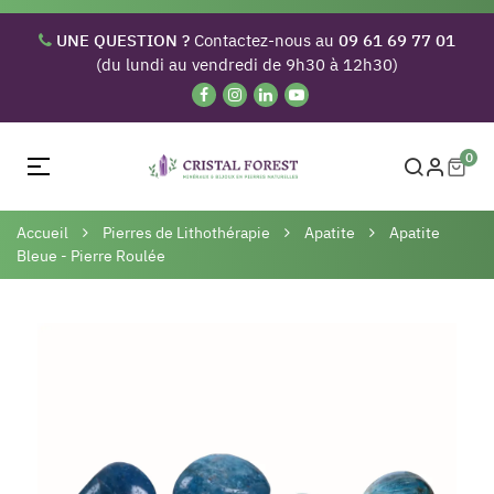
UNE QUESTION ?
Contactez-nous au
09 61 69 77 01
(du lundi au vendredi de 9h30 à 12h30)
0
Basculer
☰
la
navigation
Accueil
Pierres de Lithothérapie
Apatite
Apatite
Bleue - Pierre Roulée