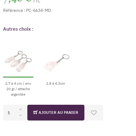
TTC
Référence :
PC-6634-MD
Autres choix :
2,7 à 4 cm / env
2.8 à 4.3cm
20 gr / attache
argentée
AJOUTER AU PANIER