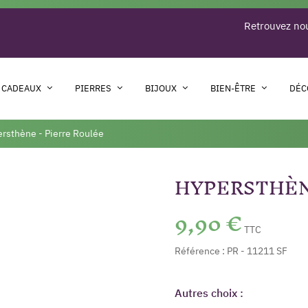
Retrouvez nou
 CADEAUX
PIERRES
BIJOUX
BIEN-ÊTRE
DÉC
rsthène - Pierre Roulée
HYPERSTHÈN
9,90 €
TTC
Référence :
PR - 11211 SF
Autres choix :