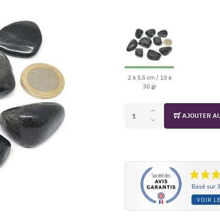
2 à 3,5 cm / 10 à
30 gr
AJOUTER A
Basé sur 3
VOIR LE