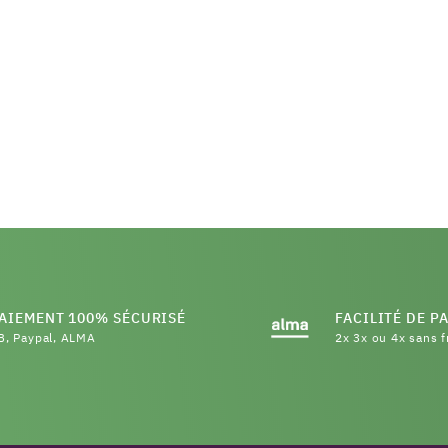
AIEMENT 100% SÉCURISÉ
FACILITÉ DE P
B, Paypal, ALMA
2x 3x ou 4x sans f