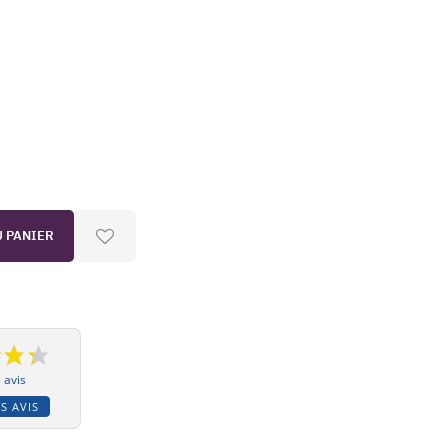
U PANIER
 avis
S AVIS