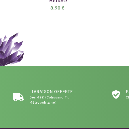
Bélière
8,90 €
LIVRAISON OFFERTE
P
Dès 49€ (Colissimo Fr.
C
Métropolitaine)