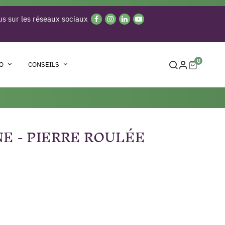
s sur les réseaux sociaux
0
O
CONSEILS
E - PIERRE ROULÉE