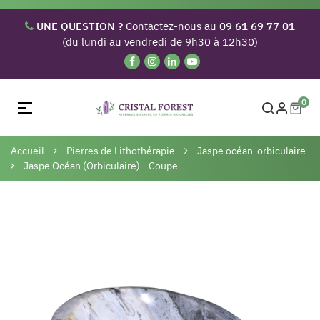
UNE QUESTION ?
Contactez-nous au
09 61 69 77 01
(du lundi au vendredi de 9h30 à 12h30)
0
Basculer
☰
la
navigation
Accueil
Pierres de Lithothérapie
Jaspe océan-orbiculaire
Jaspe Océan (Orbiculaire) - Coupe