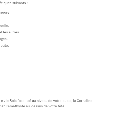
étiques suivants :
rieure.
nelle.
t les autres.
nges.
btile.
 : le Bois fossilisé au niveau de votre pubis, la Cornaline
eux et l’Améthyste au-dessus de votre tête.