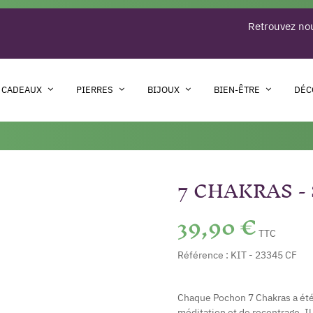
Retrouvez nou
 CADEAUX
PIERRES
BIJOUX
BIEN-ÊTRE
DÉC
7 CHAKRAS -
39,90 €
TTC
Référence :
KIT - 23345 CF
Chaque Pochon 7 Chakras a été
méditation et de recentrage. Il