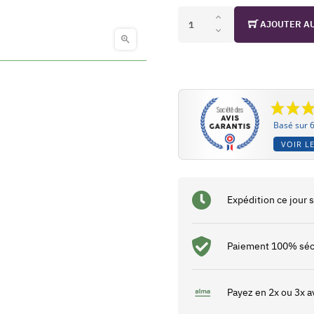
AJOUTER A

Basé sur 6
VOIR LE
Expédition ce jour
Paiement 100% séc
Payez en 2x ou 3x a