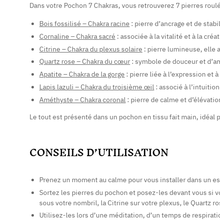
Dans votre Pochon 7 Chakras, vous retrouverez 7 pierres roulé
Bois fossilisé – Chakra racine
: pierre d’ancrage et de stabi
Cornaline – Chakra sacré
: associée à la vitalité et à la cré
Citrine – Chakra du plexus solaire
: pierre lumineuse, elle 
Quartz rose – Chakra du cœur
: symbole de douceur et d’amo
Apatite – Chakra de la gorge
: pierre liée à l’expression et 
Lapis lazuli – Chakra du troisième œil
: associé à l’intuitio
Améthyste – Chakra coronal
: pierre de calme et d’élévatio
Le tout est présenté dans un pochon en tissu fait main, idéal p
CONSEILS D’UTILISATION
Prenez un moment au calme pour vous installer dans un esp
Sortez les pierres du pochon et posez-les devant vous si vo
sous votre nombril, la Citrine sur votre plexus, le Quartz r
Utilisez-les lors d’une méditation, d’un temps de respirat