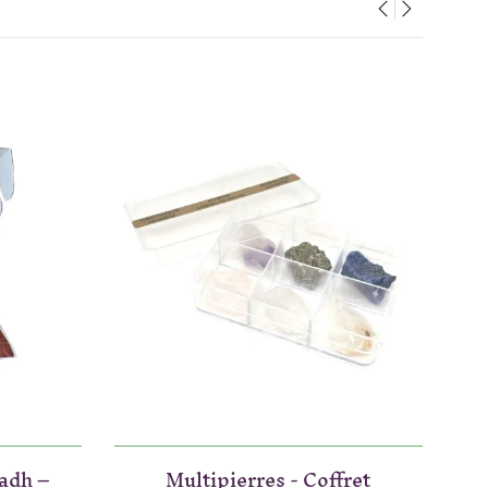
‹
›
adh –
Multipierres - Coffret