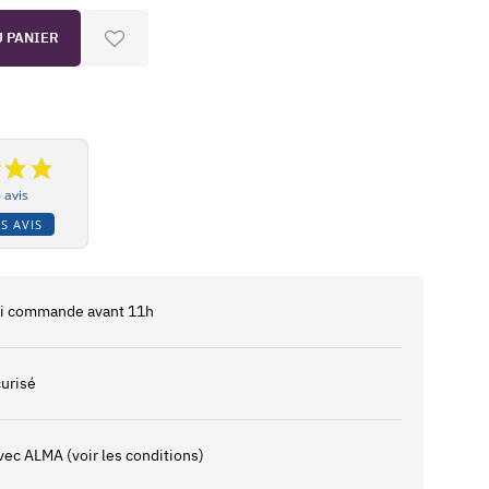
U PANIER
 avis
S AVIS
 si commande avant 11h
urisé
vec ALMA (voir les conditions)