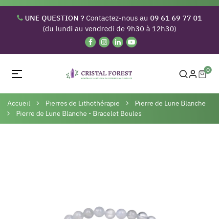
UNE QUESTION ?
Contactez-nous au
09 61 69 77 01
(du lundi au vendredi de 9h30 à 12h30)
0
Basculer
☰
la
navigation
Accueil
Pierres de Lithothérapie
Pierre de Lune Blanche
Pierre de Lune Blanche - Bracelet Boules