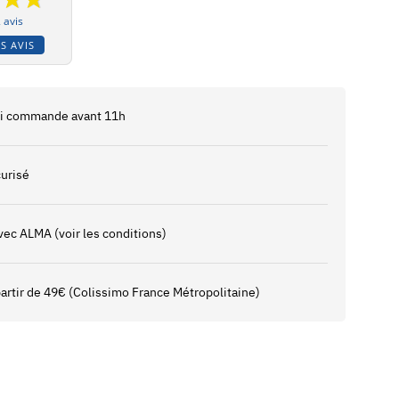
 avis
S AVIS
 si commande avant 11h
urisé
vec ALMA (voir les conditions)
 partir de 49€ (Colissimo France Métropolitaine)