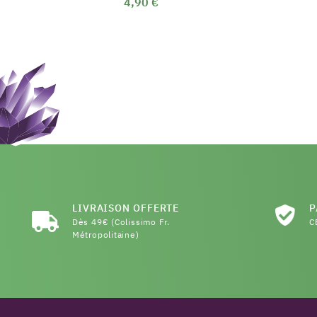
4,90 €
LIVRAISON OFFERTE
P
Dès 49€ (Colissimo Fr.
C
Métropolitaine)