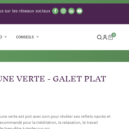
s sur les réseaux sociaux
0
O
CONSEILS
UNE VERTE - GALET PLAT
lune verte est poli avec soin pour révéler ses reflets nacrés et
recommandé pour la méditation, la relaxation, le travail
 bien-être à garder sur soi.