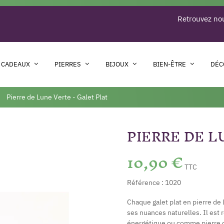
Retrouvez nou
 CADEAUX
PIERRES
BIJOUX
BIEN-ÊTRE
DÉC
Pierre de Lune Verte - Galet Plat
PIERRE DE L
10,90 €
TTC
Référence :
1020
Chaque galet plat en pierre de 
ses nuances naturelles. Il est 
énergétique ou comme pierre de