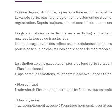
Connue depuis l’Antiquité, la pierre de lune est un feldspath a
La variété verte, plus rare, provient principalement de giseme
régénération. Depuis toujours, elle est considérée comme une 
Les galets plats en pierre de lune verte se distinguent par leu
nuances laiteuses ou translucides.
Leur polissage révèle des reflets nacrés (adularescence) qui s
pour la pose sur les chakras lors des séances de méditation o
En
lithothérapie,
le galet plat en pierre de lune verte serait u
-
Plan émotionnel
Il apaiserait les émotions, favoriserait la bienveillance et aid
-
Plan spirituel
Il stimulerait l’intuition et l’harmonie intérieure, tout en ren
-
Plan physique
Traditionnellement associé à l’équilibre hormonal, il serait au