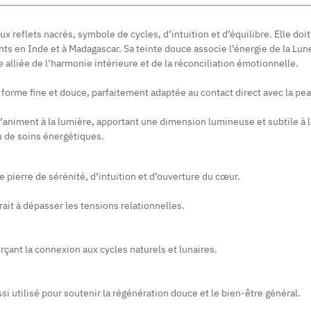
ux reflets nacrés, symbole de cycles, d’intuition et d’équilibre. Elle do
nts en Inde et à Madagascar. Sa teinte douce associe l’énergie de la Lune
alliée de l’harmonie intérieure et de la réconciliation émotionnelle.
r forme fine et douce, parfaitement adaptée au contact direct avec la peau
’animent à la lumière, apportant une dimension lumineuse et subtile à la 
u de soins énergétiques.
ne pierre de sérénité, d’intuition et d’ouverture du cœur.
erait à dépasser les tensions relationnelles.
forçant la connexion aux cycles naturels et lunaires.
ssi utilisé pour soutenir la régénération douce et le bien-être général.