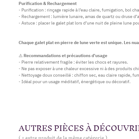
Purification & Rechargement
- Purification : rinçage rapide à l’eau claire, fumigation, bol ch
- Rechargement : lumière lunaire, amas de quartz ou druse d
- Astuce : placer le galet plat lors d’une nuit de pleine lune po
Chaque galet plat en pierre de lune verte est unique. Les nua
⚠️
Recommandations et précautions d’usage
- Pierre relativement fragile : éviter les chocs et rayures.
- Ne pas exposer à une chaleur excessive ni à des produits c
- Nettoyage doux conseillé : chiffon sec, eau claire rapide, fu
- Idéal pour un usage méditatif, énergétique ou décoratif.
AUTRES PIÈCES À DÉCOUVRI
( 1 autre produit de la même catégorie )