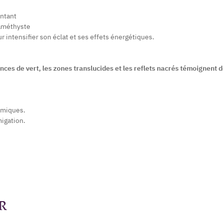
antant
’améthyste
ur intensifier son éclat et ses effets énergétiques.
nces de vert, les zones translucides et les reflets nacrés témoignent d
himiques.
migation.
R