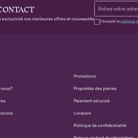
 CONTACT
 exclusivité nos meilleures offres et nouveautés
J'accepte la
politique 
Promotions
-nous?
Propriétés des pierres
res
Paiement sécurisé
estions
Livraison
Politique de confidentialité
Retours et droit de rétractation