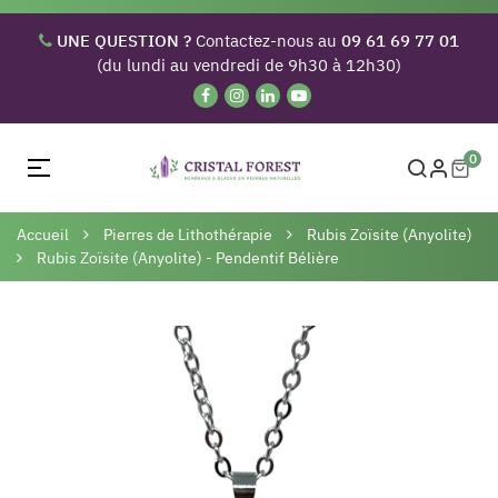
UNE QUESTION ?
Contactez-nous au
09 61 69 77 01
(du lundi au vendredi de 9h30 à 12h30)
0
Basculer
☰
la
navigation
Accueil
Pierres de Lithothérapie
Rubis Zoïsite (Anyolite)
Rubis Zoïsite (Anyolite) - Pendentif Bélière