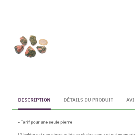
DESCRIPTION
DÉTAILS DU PRODUIT
AVI
- Tarif pour une seule pierre –
L'Unakite est une pierre reliée au chakra coeur et qui comport