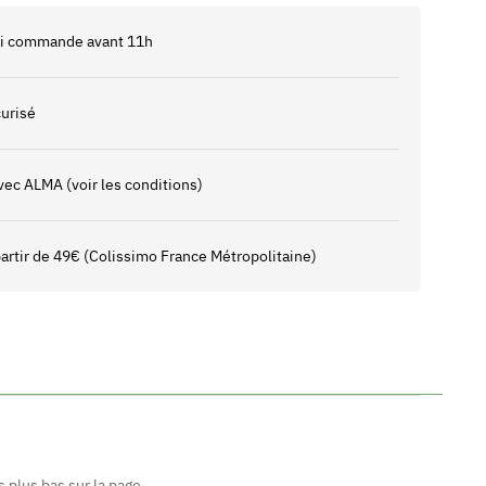
 si commande avant 11h
urisé
vec ALMA (voir les conditions)
 partir de 49€ (Colissimo France Métropolitaine)
 plus bas sur la page.