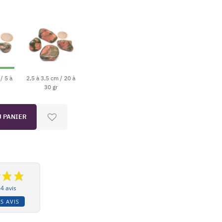
/ 5 à
2,5 à 3,5 cm / 20 à
30 gr
U PANIER
4 avis
S AVIS