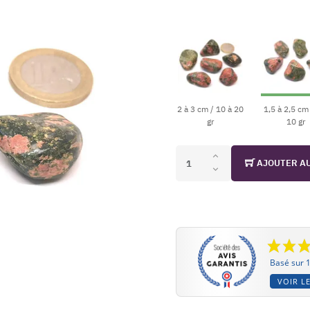
2 à 3 cm / 10 à 20
1,5 à 2,5 cm 
gr
10 gr
AJOUTER A
Basé sur 1
VOIR LE