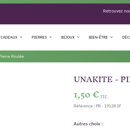
Retrouvez nou
 CADEAUX
PIERRES
BIJOUX
BIEN-ÊTRE
DÉC
 Pierre Roulée
UNAKITE - P
1,50 €
TTC
Référence :
PR - 19128 SF
Autres choix :