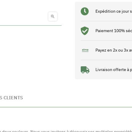
Expédition ce jour

Paiement 100% séc
Payez en 2x ou 3x a
Livraison offerte à
S CLIENTS
e deux couleurs. Nous vous invitons à découvrir ses multiples propriétés