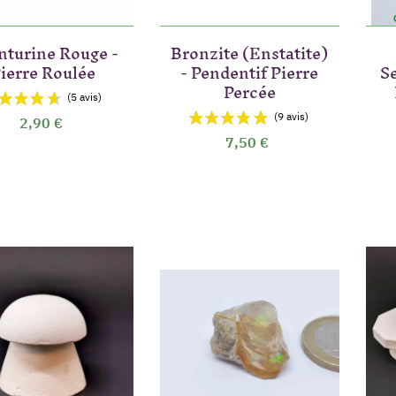
nturine Rouge -
Bronzite (Enstatite)
ierre Roulée
- Pendentif Pierre
Se
(5 a
Percée
2,90 €
7,50 €