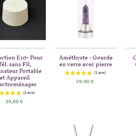
ection E10+ Pour
Améthyste - Gourde
C
Tél. sans Fil,
en verre avec pierre
nateur Portable
et Appareil
ectroménager
59,90 €
39,00 €