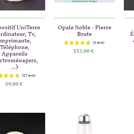
ositif UniTerre
Opale Noble - Pierre
rdinateur, Tv,
Brute
É
Imprimante,
Téléphone,
Appareils
112,00 €
ctroménagers,
...)
39,00 €
(27 a