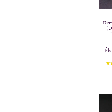
Disp
(O
Éle