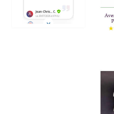
Ave
P