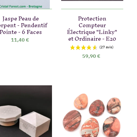
Jaspe Peau de
Protection
rpent - Pendentif
Compteur
vis)
(3 avis)
Pointe - 6 Faces
Électrique "Linky"
et Ordinaire - E20
11,40 €
59,90 €