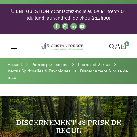
UNE QUESTION ?
Contactez-nous au
09 61 69 77 01
(du lundi au vendredi de 9h30 à 12h30)
0
Basculer
☰
la
navigation
Accueil
Pierres par besoins
Pierres et Vertus
Vertus Spirituelles & Psychiques
Discernement & prise de
recul
DISCERNEMENT & PRISE DE
RECUL