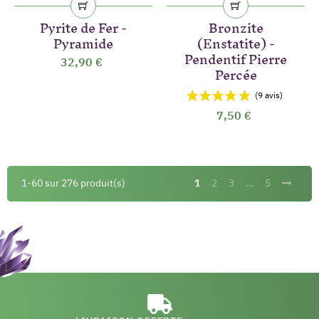
Pyrite de Fer -
Bronzite
Pyramide
(Enstatite) -
Pendentif Pierre
32,90 €
Percée
7,50 €
1-60 sur 276 produit(s)
1
2
3
…
5
(2 avis)