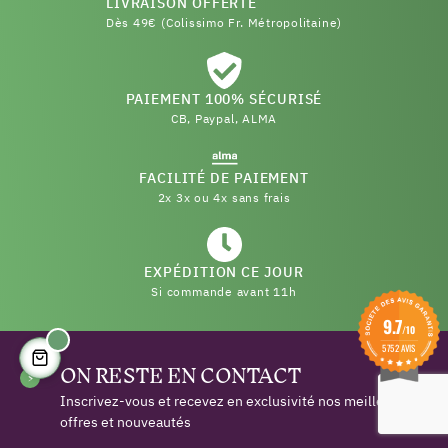
LIVRAISON OFFERTE
Dès 49€ (Colissimo Fr. Métropolitaine)
PAIEMENT 100% SÉCURISÉ
CB, Paypal, ALMA
FACILITÉ DE PAIEMENT
2x 3x ou 4x sans frais
EXPÉDITION CE JOUR
Si commande avant 11h
9.7
/10
5752 AVIS
ON RESTE EN CONTACT
Inscrivez-vous et recevez en exclusivité nos meilleures
offres et nouveautés