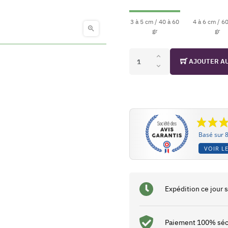
3 à 5 cm / 40 à 60
4 à 6 cm / 6

gr
gr
AJOUTER A
Basé sur 8
VOIR LE
Expédition ce jour
Paiement 100% séc