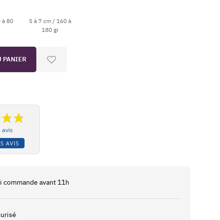
0 à 80
5 à 7 cm / 160 à
180 gr
U PANIER
 avis
S AVIS
 si commande avant 11h
urisé