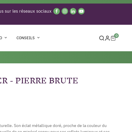
s sur les réseaux sociaux
0
O
CONSEILS
ER - PIERRE BRUTE
aturelle. Son éclat métallique doré, proche de la couleur du
visuelle de ce minéral connu pour ses reflets lumineux et ses