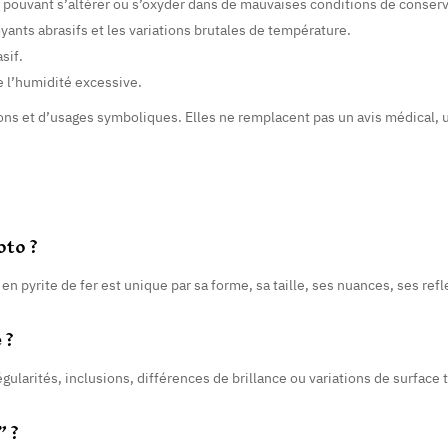
ite pouvant s’altérer ou s’oxyder dans de mauvaises conditions de conserv
oyants abrasifs et les variations brutales de température.
sif.
de l’humidité excessive.
tions et d’usages symboliques. Elles ne remplacent pas un avis médical, 
oto ?
 pyrite de fer est unique par sa forme, sa taille, ses nuances, ses refle
 ?
régularités, inclusions, différences de brillance ou variations de surfac
” ?