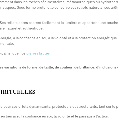
otamment dans les roches sédimentaires, métamorphiques ou hydrotherm
éristiques. Sous forme brute, elle conserve ses reliefs naturels, ses arê
. Ses reflets dorés captent facilement la lumière et apportent une touch
ère naturel et authentique.
énergie, à la confiance en soi, à la volonté et à la protection énergétiqu
 mentale.
er
, ainsi que nos
pierres brutes
.
s variations de forme, de taille, de couleur, de brillance, d’inclusions e
PIRITUELLES
nue pour ses effets dynamisants, protecteurs et structurants, tant sur le
n lien avec la confiance en soi, la volonté et le passage à l’action.