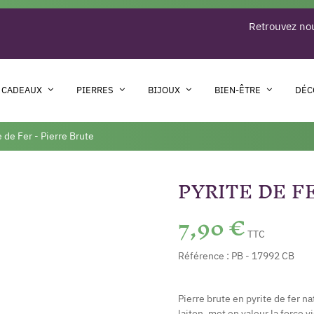
Retrouvez nou
 CADEAUX
PIERRES
BIJOUX
BIEN-ÊTRE
DÉC
e de Fer - Pierre Brute
PYRITE DE F
7,90 €
TTC
Référence :
PB - 17992 CB
Pierre brute en pyrite de fer n
laiton, met en valeur la force 