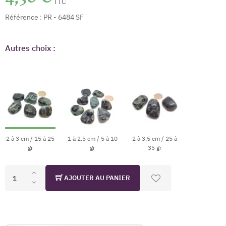
TTC
Référence :
PR - 6484 SF
Autres choix :
2 à 3 cm / 15 à 25
1 à 2,5 cm / 5 à 10
2 à 3,5 cm / 25 à
gr
gr
35 gr
AJOUTER AU PANIER