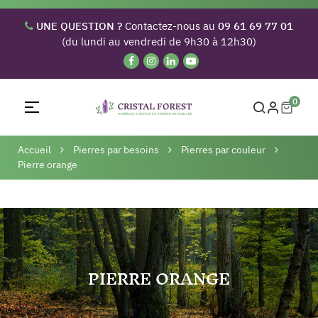
UNE QUESTION ?
Contactez-nous au
09 61 69 77 01
(du lundi au vendredi de 9h30 à 12h30)
0
Basculer
☰
la
navigation
Accueil
Pierres par besoins
Pierres par couleur
Pierre orange
PIERRE ORANGE