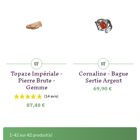
(3 avis)
Topaze Impériale -
Cornaline - Bague
Pierre Brute -
Sertie Argent
Gemme
69,90 €
87,48 €
1-42 sur 42 produit(s)