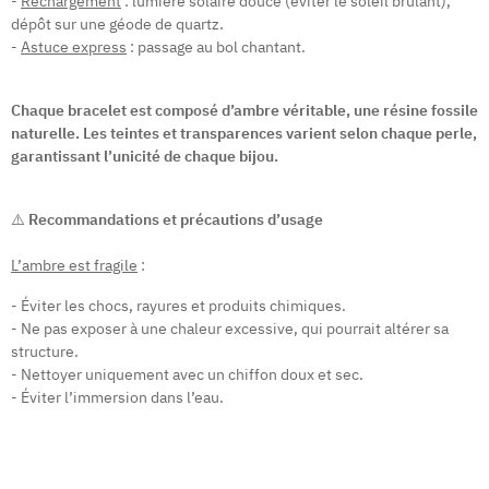
-
Rechargement
: lumière solaire douce (éviter le soleil brûlant),
dépôt sur une géode de quartz.
-
Astuce express
: passage au bol chantant.
Chaque bracelet est composé d’ambre véritable, une résine fossile
naturelle. Les teintes et transparences varient selon chaque perle,
garantissant l’unicité de chaque bijou.
⚠️
Recommandations et précautions d’usage
L’ambre est fragile
:
- Éviter les chocs, rayures et produits chimiques.
- Ne pas exposer à une chaleur excessive, qui pourrait altérer sa
structure.
- Nettoyer uniquement avec un chiffon doux et sec.
- Éviter l’immersion dans l’eau.