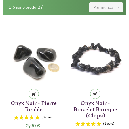
1-5 sur 5 produit(s)
Pertinence

Onyx Noir - Pierre
Onyx Noir -
Roulée
Bracelet Baroque
(Chips)
2,90 €