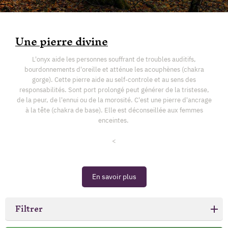
Une pierre divine
L'onyx aide les personnes souffrant de troubles auditifs,
bourdonnements d'oreille et atténue les acouphènes (chakra
gorge). Cette pierre aide au self-controle et au sens des
responsabilités. Sont port prolongé peut générer de la tristesse,
de la peur, de l'ennui ou de la morosité. C'est une pierre d'ancrage
à la tête (chakra de base). Elle est déconseillée aux femmes
enceintes.
<
En savoir plus
Filtrer