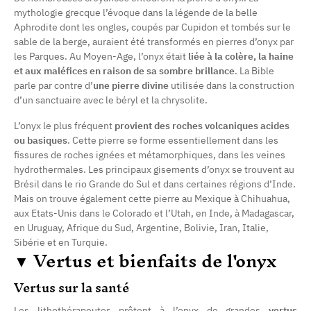
mythologie grecque l’évoque dans la légende de la belle
Aphrodite dont les ongles, coupés par Cupidon et tombés sur le
sable de la berge, auraient été transformés en pierres d’onyx par
les Parques. Au Moyen-Age, l’onyx était
liée à la colère, la haine
et aux maléfices en raison de sa sombre brillance
. La Bible
parle par contre d’
une pierre divine
utilisée dans la construction
d’un sanctuaire avec le béryl et la chrysolite.
L’onyx le plus fréquent
provient des roches volcaniques acides
ou basiques
. Cette pierre se forme essentiellement dans les
fissures de roches ignées et métamorphiques, dans les veines
hydrothermales. Les principaux gisements d’onyx se trouvent au
Brésil dans le rio Grande do Sul et dans certaines régions d’Inde.
Mais on trouve également cette pierre au Mexique à Chihuahua,
aux Etats-Unis dans le Colorado et l’Utah, en Inde, à Madagascar,
en Uruguay, Afrique du Sud, Argentine, Bolivie, Iran, Italie,
Sibérie et en Turquie.
▼ Vertus et bienfaits de l'onyx
Vertus sur la santé
Les lithothérapeutes prêtent à l’onyx de grandes
vertus