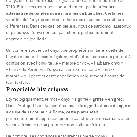
L’onyx est une pierre assez rigide, d’une dureté importante de
7/10. Elle se caractérise essentiellement par la
présence
alternative de bandes noires, brunes ou blanches
. Certaines
variétés de l’onyx présentent même des couches de couleurs
différentes. Dans ces cas, on parle surtout de sardonyx, agatonyx
et jasponyx. L’onyx noir est par ailleurs particulièrement
apprécié en joaillerie.
On confère souvent à l’onyx une propriété similaire à celle de
l’agate opaque. Il existe également d’autres pierres qui prêtent à
confusion avec l’onyx tel le « marbre onyx », « l’albâtre onyx »,
(1 avis)
« l’onyx du Pérou », « l’onyx calcaire » ou encore « l’onyx-
marbré » qui portent cette appellation uniquement à cause de
leur texture.
Propriétés historiques
Etymologiquement, le mot « onyx » signifie
« griffe » en grec
.
Dans l’Antiquité, on lui conférait aussi la
signification « d’ongle »
à cause de sa couleur. A Rome, cette pierre était
particulièrement appréciée pour la construction de camées et de
sceaux, à cause de sa propriété non collante à la cire.
De nombreuses croyances entourent la pierre d’onyx. La