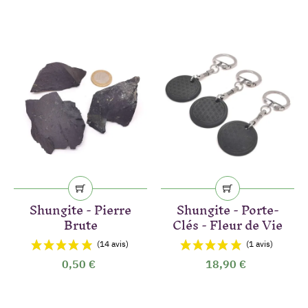
Shungite - Pierre
Shungite - Porte-
Brute
Clés - Fleur de Vie
(8 avis)
0,50 €
18,90 €