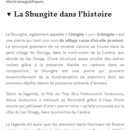
électromagnétiques
.
▼
La Shungite dans l’histoire
(8 avis)
La Shungite, également appelée «
Chingite
» ou «
Schingite
» est
une pierre qui tient son nom
du village russe d’où elle provient
.
Le principal gisement de ce minéral naturel se trouve dans le
petit village de Shunga, dans le nord-ouest de la Carélie, aux
abords du lac Onega. D’une structure assez proche des autres
roches grâce à la présence élevée en carbone dans sa
composition, la Shungite est une pierre qui provient
essentiellement de la minéralisation de planctons dont les
premiers dépôts datent de plusieurs milliards d’années.
Selon la légende, la fille du Tsar Bris Fedorovitch Godounov,
Xénia Godounov a retrouvé sa fécondité grâce à l’eau d’une
source qui jaillissait d’une « pierre noire » qu’elle a trouvée sur la
côte du Lac Onega, dans la province de Carélie.
La légende dit aussi que les premiers bains thermaux de Russie