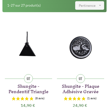
1-27 sur 27 produit(s)
Pertinence

Shungite -
Shungite - Plaque
Pendentif Triangle
Adhésive Gravée
14,90 €
24,90 €