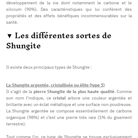
développement de la vie dont notamment le carbone et le
silicium (90%). Des caractéristiques qui lui confèrent des
propriétés et des effets bénéfiques incommensurables sur la
santé.
▼
Les différentes sortes de
Shungite
Il existe deux principaux types de Shungite :
La Shungite argentée, cristallisée ou élite (type 1)
Il s’agit de la
pierre Shungite de la plus haute qualité.
Comme
(4 avis)
son nom l’indique, ce
cristal
arbore une couleur argentée et
brillante avec un éclat métallique et une surface non poudreuse.
La Shungite argentée se compose essentiellement de carbone
organique (98%) et c’est une pierre très rare (1% du gisement
terrestre).
Tout comme l’or, ce type de Shungite se trouve exclusivement