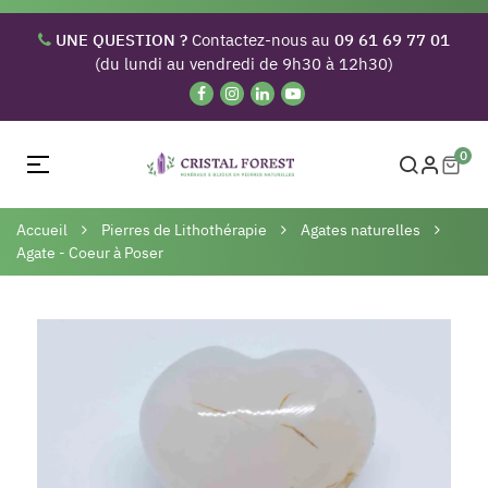
UNE QUESTION ?
Contactez-nous au
09 61 69 77 01
(du lundi au vendredi de 9h30 à 12h30)
0
Basculer
☰
la
navigation
Accueil
Pierres de Lithothérapie
Agates naturelles
Agate - Coeur à Poser