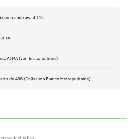
 si commande avant 11h
urisé
vec ALMA (voir les conditions)
 partir de 49€ (Colissimo France Métropolitaine)
écouvrir plus bas.