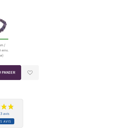
mm /
m env.
le)
U PANIER
3 avis
S AVIS