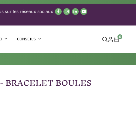
s sur les réseaux sociaux
0
O
CONSEILS
- BRACELET BOULES