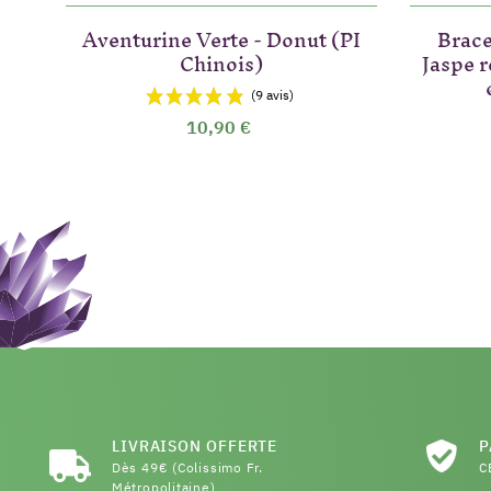
Aventurine Verte - Donut (PI
Brace
Chinois)
Jaspe 
10,90 €
LIVRAISON OFFERTE
P
Dès 49€ (Colissimo Fr.
C
Métropolitaine)