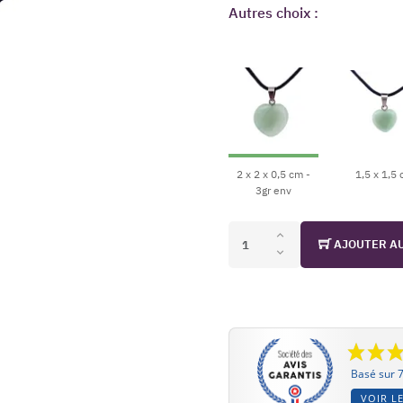
Autres choix :
2 x 2 x 0,5 cm -
1,5 x 1,5
3gr env
AJOUTER A
Basé sur 7
VOIR LE