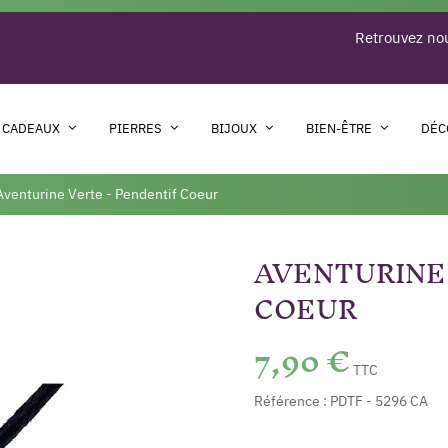
Retrouvez nou
 CADEAUX
PIERRES
BIJOUX
BIEN-ÊTRE
DÉC
Aventurine Verte - Pendentif Coeur
AVENTURINE
COEUR
7,90 €
TTC
Référence :
PDTF - 5296 CA