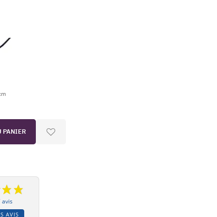
 cm
U PANIER
 avis
S AVIS