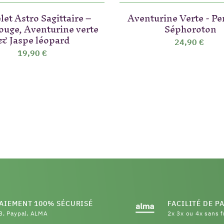
let Astro Sagittaire –
Aventurine Verte - Pe
rouge, Aventurine verte
Séphoroton
& Jaspe léopard
24,90 €
19,90 €
AIEMENT 100% SÉCURISÉ
FACILITÉ DE P
B, Paypal, ALMA
2x 3x ou 4x sans f