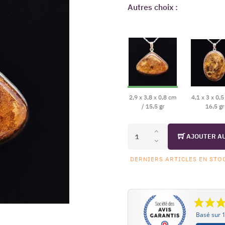
Autres choix :
2,9 x 3,8 x 0,8 cm
4,1 x 3 x 0,5
/ 15,5 gr
16,5 gr
AJOUTER A
DERNIERS ARTICLES EN STO
Basé sur 1