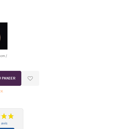
 cm /
U PANIER
CK
 avis