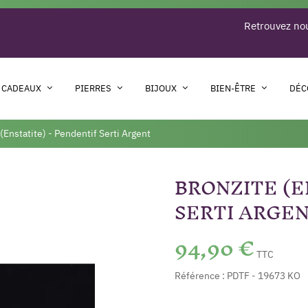
Retrouvez nou
 CADEAUX
PIERRES
BIJOUX
BIEN-ÊTRE
DÉC
(Enstatite) - Pendentif Serti Argent
BRONZITE (E
SERTI ARGE
94,90 €
TTC
Référence :
PDTF - 19673 KO