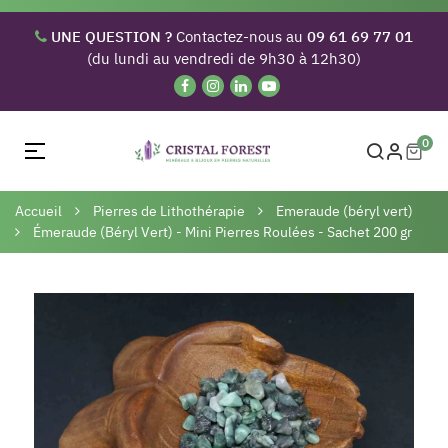
UNE QUESTION ?
Contactez-nous au
09 61 69 77 01
(du lundi au vendredi de 9h30 à 12h30)
0
Basculer
☰
la
navigation
Accueil
Pierres de Lithothérapie
Emeraude (béryl vert)
Émeraude (Béryl Vert) - Mini Pierres Roulées - Sachet 200 gr