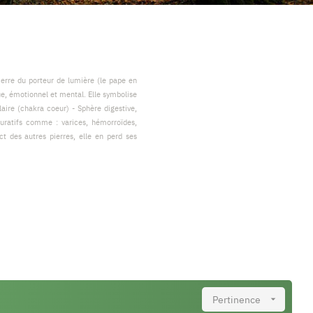
pierre du porteur de lumière (le pape en
que, émotionnel et mental. Elle symbolise
aire (chakra coeur) - Sphère digestive,
 curatifs comme : varices, hémorroïdes,
ct des autres pierres, elle en perd ses
Pertinence
