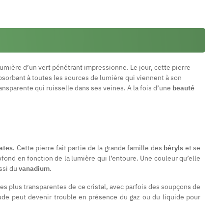
umière d’un vert pénétrant impressionne. Le jour, cette pierre
 absorbant à toutes les sources de lumière qui viennent à son
ansparente qui ruisselle dans ses veines. A la fois d’une
beauté
cates
. Cette pierre fait partie de la grande famille des
béryls
et se
rofond en fonction de la lumière qui l’entoure. Une couleur qu’elle
ssi du
vanadium
.
tes plus transparentes de ce cristal, avec parfois des soupçons de
ude peut devenir trouble en présence du gaz ou du liquide pour