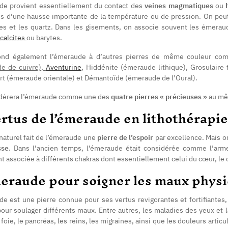
de provient essentiellement du contact des
veines magmatiques
ou
es d’une hausse importante de la température ou de pression. On peut
es et les quartz. Dans les gisements, on associe souvent les émera
calcites
ou barytes.
nd également l’émeraude à d’autres pierres de même couleur comm
e de cuivre),
Aventurine
, Hiddénite (émeraude lithique), Grosulaire 
ert (émeraude orientale) et Démantoïde (émeraude de l’Oural).
dérera l’émeraude comme une des
quatre pierres « précieuses »
au mêm
rtus de l’émeraude en lithothérapie
naturel fait de l’émeraude une
pierre de l’espoir
par excellence. Mais 
sse
. Dans l’ancien temps, l’émeraude était considérée comme l’arme 
 associée à différents chakras dont essentiellement celui du cœur, le 
eraude pour soigner les maux phys
de est une pierre connue pour ses vertus revigorantes et fortifiantes
pour soulager différents maux. Entre autres, les maladies des yeux et la 
le foie, le pancréas, les reins, les migraines, ainsi que les douleurs art