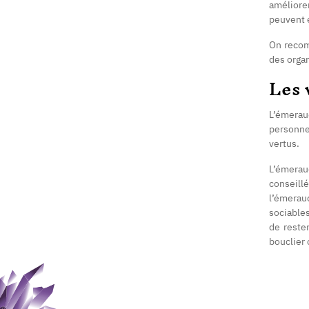
améliorer
peuvent é
On recom
des organ
Les 
L’émerau
personne
vertus.
L’émerau
conseill
l’émeraud
sociables
de rester
bouclier 