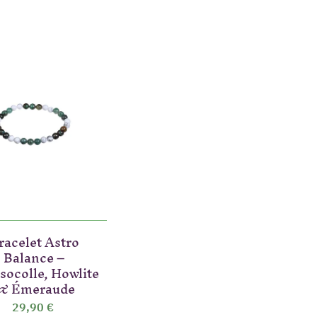
(2 a
racelet Astro
Balance –
socolle, Howlite
& Émeraude
29,90 €