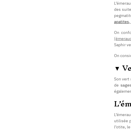
L’émerau
des suit
pegmatit
apatites
,
On confo
(émeraud
Saphir v
On consi
▼
Ve
Son vert 
de
sage
également
L’ém
L’émerau
utilisée 
l’otite, 