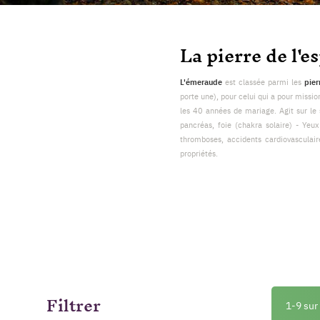
La pierre de l'e
L'émeraude
est classée parmi les
pier
porte une), pour celui qui a pour missio
les 40 années de mariage. Agit sur le 
pancréas, foie (chakra solaire) - Yeux
thromboses, accidents cardiovasculaire
propriétés.
Filtrer
1-9 sur