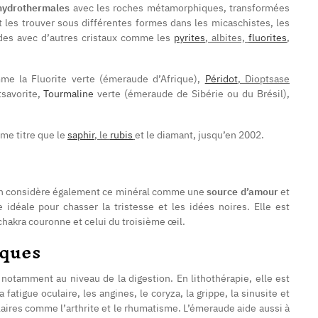
hydrothermales
avec les roches métamorphiques, transformées
 les trouver sous différentes formes dans les micaschistes, les
udes avec d’autres cristaux comme les
pyrites
, albites,
fluorites
,
e la Fluorite verte (émeraude d’Afrique),
Péridot
, Dioptsase
tsavorite,
Tourmaline
verte (émeraude de Sibérie ou du Brésil),
e titre que le
saphir
, le
rubis
et le diamant, jusqu’en 2002.
on considère également ce minéral comme une
source d’amour
et
idéale pour chasser la tristesse et les idées noires. Elle est
chakra couronne et celui du troisième œil.
iques
, notamment au niveau de la digestion. En
lithothérapie
, elle est
fatigue oculaire, les angines, le coryza, la grippe, la sinusite et
iculaires comme l’arthrite et le rhumatisme. L’émeraude aide aussi à