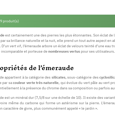
 9 produit(s)
ude
est certainement une des pierres les plus étonnantes. Son éclat de l
par sa brillance naturelle et la nuit, elle prend un tout autre aspect en
 D’un vert vif, l’émeraude arbore un éclat de velours teinté d’une eau tr
e
incomparable et porteuse de
nombreuses vertus
pour ses utilisateurs.
opriétés de l’émeraude
de appartient à la catégorie des
silicates
, sous-catégorie des
cyclosili
 par sa
couleur verte très naturelle
, qui évolue du vert pâle au vert p
entiellement à la présence du chrome dans sa composition ou parfois au
e est un minéral dur (7,5/8 sur une échelle de 10). Il existe des varian
 voire même du carbone qui forme un astérisme sur la pierre. L’émera
n caractère de givre, plus communément appelé « le jardin ».