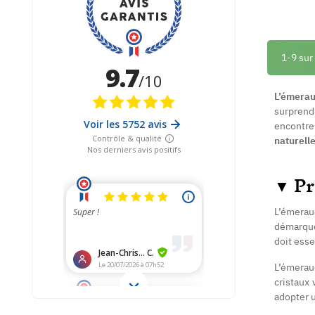
1-9 sur
L’émera
surprend 
encontre.
naturell
▼
Pr
L’émerau
démarque
doit ess
L’émeraud
cristaux
adopter u