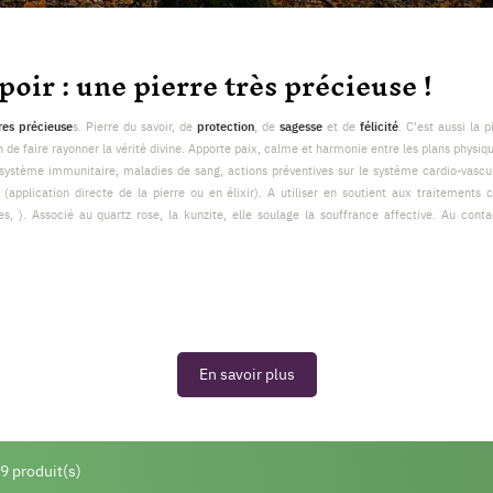
spoir : une pierre très précieuse !
res précieuse
s. Pierre du savoir, de
protection
, de
sagesse
et de
félicité
. C'est aussi la 
n de faire rayonner la vérité divine. Apporte paix, calme et harmonie entre les plans physi
système immunitaire, maladies de sang, actions préventives sur le système cardio-vascul
 (application directe de la pierre ou en élixir). A utiliser en soutient aux traitements
s, ). Associé au quartz rose, la kunzite, elle soulage la souffrance affective. Au conta
En savoir plus
 9 produit(s)