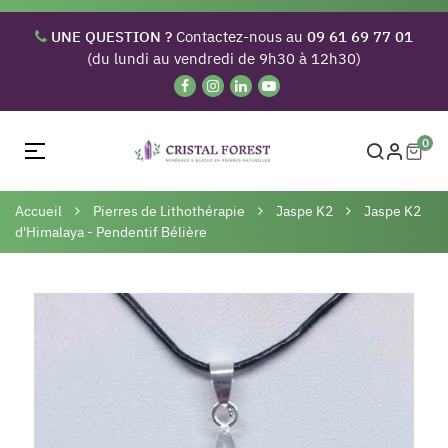
UNE QUESTION ?
Contactez-nous au
09 61 69 77 01
(du lundi au vendredi de 9h30 à 12h30)
0
Basculer
☰
la
navigation
Accueil
Pierres de Lithothérapie
Jaspe K2
Jaspe K2
d'Himalaya - Pendentif Bélière