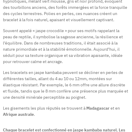
hypnotiques, mêlant vert mousse, gris et noir profond, évoquent
des tourbillons anciens, des forêts immergées et la force tranquille
des cycles terrestres. Polies en perles, ces nuances créent un
bracelet à la fois naturel, apaisant et visuellement captivant.
Souvent appelé « jaspe crocodile » pour ses motifs rappelant la
peau de reptile, il symbolise la sagesse ancienne, la résilience et
l’équilibre. Dans de nombreuses traditions, il était associé à la
nature primordiale et à la stabilité émotionnelle. Aujourd’hui, il
séduit pour sa texture organique et sa vibration apaisante, idéale
pour retrouver calme et ancrage.
Les bracelets en jaspe kambaba peuvent se décliner en perles de
différentes tailles, allant du 4 au 10 ou 12mm, montées sur
élastique résistant. Par exemple, le 6 mm offre une allure discrète
et fluide, tandis que le 8 mm confère une présence plus marquée et
une densité minérale perceptible au poignet.
Les gisements les plus réputés se trouvent à
Madagascar
et en
Afrique australe
.
Chaque bracelet est confectionné en jaspe kambaba naturel. Les