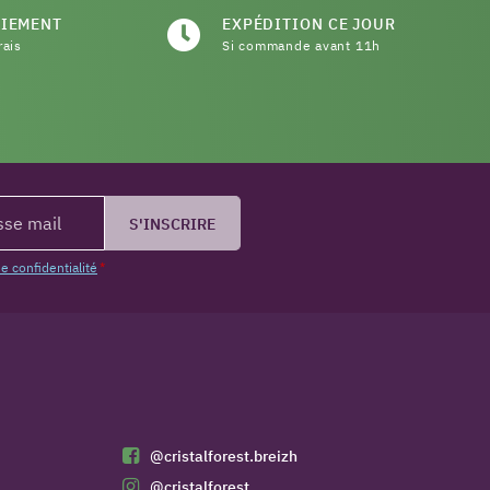
AIEMENT
EXPÉDITION CE JOUR
rais
Si commande avant 11h
S'INSCRIRE
de confidentialité
*
@cristalforest.breizh
@cristalforest