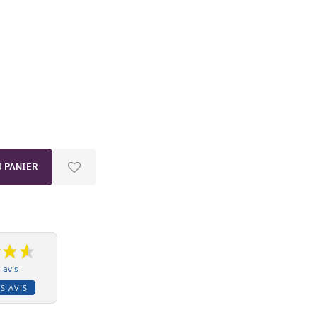
U PANIER
 avis
S AVIS