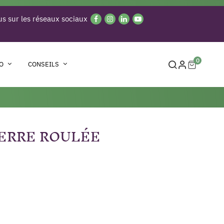
s sur les réseaux sociaux
0
O
CONSEILS
IERRE ROULÉE