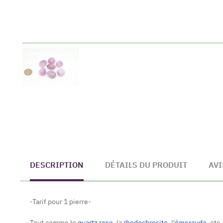
DESCRIPTION
DÉTAILS DU PRODUIT
AVI
-Tarif pour 1 pierre-
Tout comme le
quartz rose
, la
rhodochrosite
, l'
émeraude
, etc