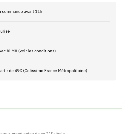
 si commande avant 11h
urisé
vec ALMA (voir les conditions)
 partir de 49€ (Colissimo France Métropolitaine)
e
u cœur, grand enjeu de ce 21
siècle...