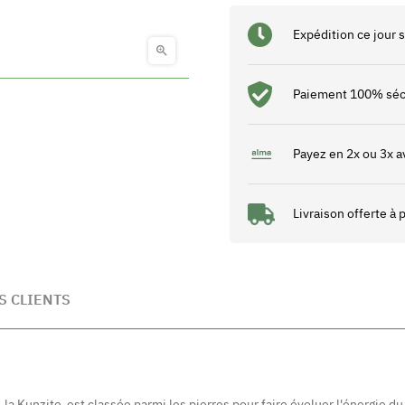
Expédition ce jour

Paiement 100% séc
Payez en 2x ou 3x a
Livraison offerte à
S CLIENTS
., la Kunzite est classée parmi les pierres pour faire évoluer l'énergie d