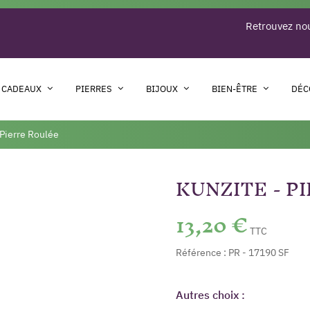
Retrouvez nou
 CADEAUX
PIERRES
BIJOUX
BIEN-ÊTRE
DÉC
 Pierre Roulée
KUNZITE - P
13,20 €
TTC
Référence :
PR - 17190 SF
Autres choix :