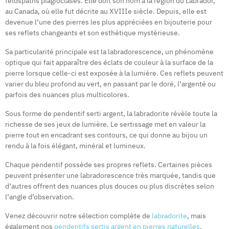
feldspaths plagioclases. Elle doit son nom à la région du Labrador,
au Canada, où elle fut décrite au XVIIIe siècle. Depuis, elle est
devenue l’une des pierres les plus appréciées en bijouterie pour
ses reflets changeants et son esthétique mystérieuse.
Sa particularité principale est la labradorescence, un phénomène
optique qui fait apparaître des éclats de couleur à la surface de la
pierre lorsque celle-ci est exposée à la lumière. Ces reflets peuvent
varier du bleu profond au vert, en passant par le doré, l’argenté ou
parfois des nuances plus multicolores.
Sous forme de pendentif serti argent, la labradorite révèle toute la
richesse de ses jeux de lumière. Le sertissage met en valeur la
pierre tout en encadrant ses contours, ce qui donne au bijou un
rendu à la fois élégant, minéral et lumineux.
Chaque pendentif possède ses propres reflets. Certaines pièces
peuvent présenter une labradorescence très marquée, tandis que
d’autres offrent des nuances plus douces ou plus discrètes selon
l’angle d’observation.
Venez découvrir notre sélection complète de
labradorite
, mais
également nos
pendentifs sertis argent en pierres naturelles
.