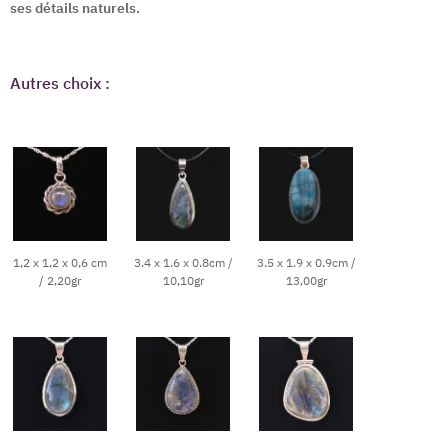
ses détails naturels.
Autres choix :
1,2 x 1,2 x 0,6 cm
3.4 x 1.6 x 0.8cm /
3.5 x 1.9 x 0.9cm /
/ 2,20gr
10,10gr
13,00gr