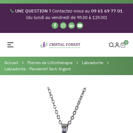
UNE QUESTION ?
Contactez-nous au
09 61 69 77 01
(du lundi au vendredi de 9h30 à 12h30)
0
Basculer
☰
la
navigation
Accueil
Pierres de Lithothérapie
Labradorite
Labradorite - Pendentif Serti Argent