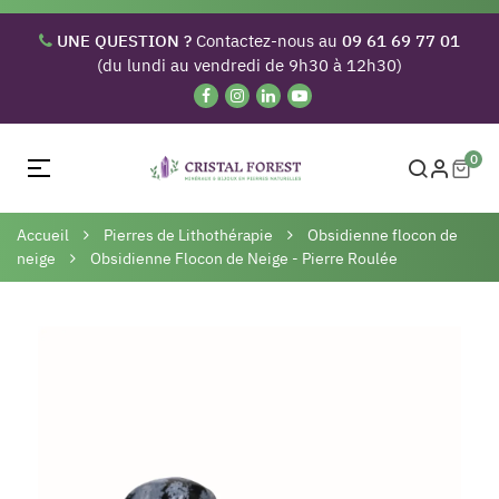
UNE QUESTION ?
Contactez-nous au
09 61 69 77 01
(du lundi au vendredi de 9h30 à 12h30)
0
Basculer
☰
la
navigation
Accueil
Pierres de Lithothérapie
Obsidienne flocon de
neige
Obsidienne Flocon de Neige - Pierre Roulée