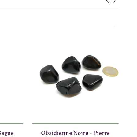
‹
›
Bague
Obsidienne Noire - Pierre
O