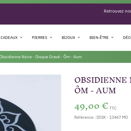
Retrouvez nou
 CADEAUX
PIERRES
BIJOUX
BIEN-ÊTRE
DÉC
Obsidienne Noire - Disque Gravé - Ôm - Aum
OBSIDIENNE 
ÔM - AUM
49,00 €
TTC
Référence :
DISK - 13467 MO