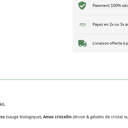
Paiement 100% séc
Payez en 2x ou 3x a
Livraison offerte à
ci.
ess
(sauge biologique),
Amas cristallin
(druse & géodes de cristal ou