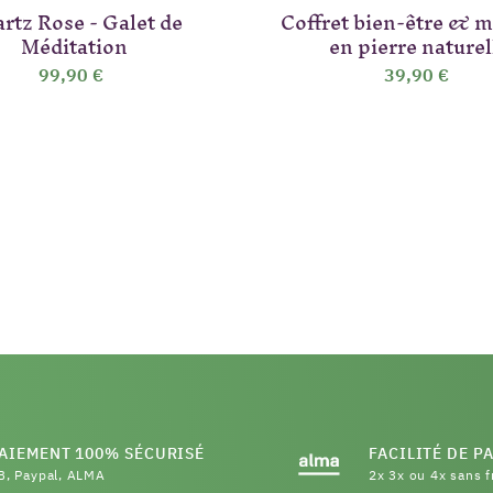
rtz Rose - Galet de
Coffret bien-être & 
Méditation
en pierre naturel
99,90 €
39,90 €
AIEMENT 100% SÉCURISÉ
FACILITÉ DE P
B, Paypal, ALMA
2x 3x ou 4x sans f