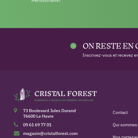
Métropolitaine)
ON RESTE EN
Inscrivez-vous et recevez en
73 Boulevard Jules Durand
Contact
76600 Le Havre
09 61 69 77 01
Qui sommes
magasin@cristalforest.com
Nos partenai