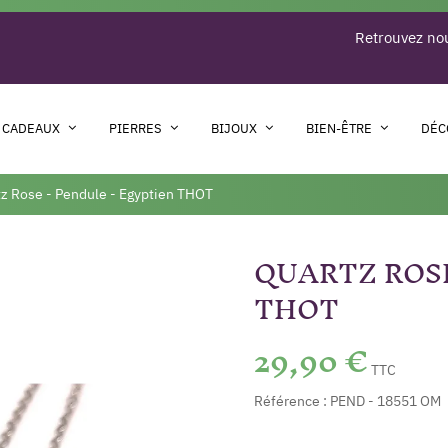
Retrouvez nou
 CADEAUX
PIERRES
BIJOUX
BIEN-ÊTRE
DÉC
z Rose - Pendule - Egyptien THOT
QUARTZ ROSE
THOT
29,90 €
TTC
Référence :
PEND - 18551 OM