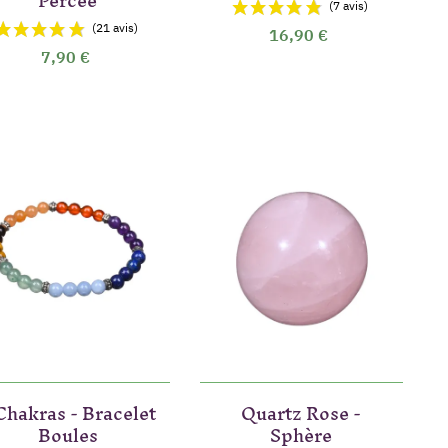
Percée
16,90 €
7,90 €
(4 avis)
vis)
Chakras - Bracelet
Quartz Rose -
Boules
Sphère