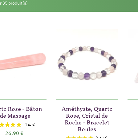
r 35 produit(s)
tz Rose - Bâton
Améthyste, Quartz
de Massage
Rose, Cristal de
Roche - Bracelet
Boules
26,90 €