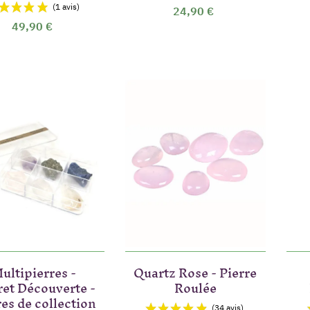
24,90 €
49,90 €
(4 a
ultipierres -
Quartz Rose - Pierre
ret Découverte -
Roulée
res de collection