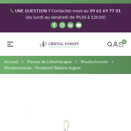
UNE QUESTION ?
Contactez-nous au
09 61 69 77 01
(du lundi au vendredi de 9h30 à 12h30)
0
Basculer
☰
la
navigation
Accueil
Pierres de Lithothérapie
Rhodochrosite
Rhodochrosite - Pendentif Bélière Argent