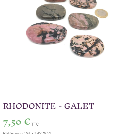
RHODONITE - GALET
7,50 €
TTC
Référence :
GL - 14779 VI