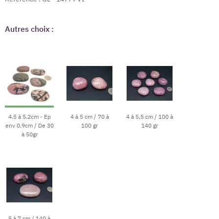
Autres choix :
4.5 à 5.2cm - Ep
4 à 5 cm / 70 à
4 à 5,5 cm / 100 à
env 0.9cm / De 30
100 gr
140 gr
à 50gr
5 à 7 cm / 140 à