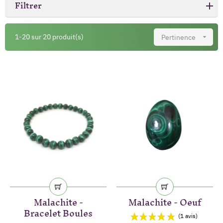
Filtrer
1-20 sur 20 produit(s)
Pertinence

Malachite -
Malachite - Oeuf
Bracelet Boules