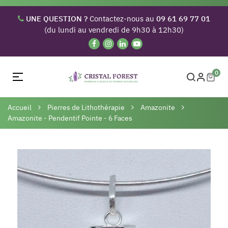
UNE QUESTION ?
Contactez-nous au
09 61 69 77 01
(du lundi au vendredi de 9h30 à 12h30)
0
Basculer
☰
la
navigation
Accueil
Pierres de Lithothérapie
Amazonite
Amazonite - Pendentif Pointe - 6 Faces