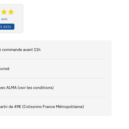
 avis
S AVIS
 si commande avant 11h
urisé
vec ALMA (voir les conditions)
 partir de 49€ (Colissimo France Métropolitaine)