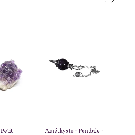
‹
›
Petit
Améthyste - Pendule -