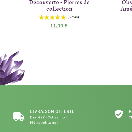
Découverte - Pierres de
Obs
collection
Amé
11,90 €
LIVRAISON OFFERTE
P
Dès 49€ (Colissimo Fr.
C
Métropolitaine)