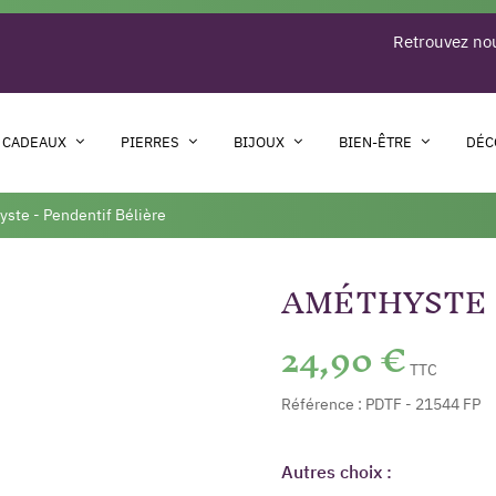
Retrouvez nou
 CADEAUX
PIERRES
BIJOUX
BIEN-ÊTRE
DÉC
ste - Pendentif Bélière
AMÉTHYSTE 
24,90 €
TTC
Référence :
PDTF - 21544 FP
Autres choix :