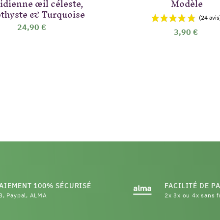
idienne œil céleste,
Modèle
thyste & Turquoise
24,90 €
3,90 €
AIEMENT 100% SÉCURISÉ
FACILITÉ DE P
B, Paypal, ALMA
2x 3x ou 4x sans f