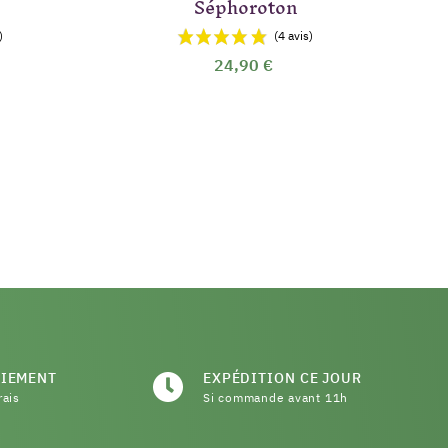
Séphoroton
A
24,90 €
AIEMENT
EXPÉDITION CE JOUR
rais
Si commande avant 11h