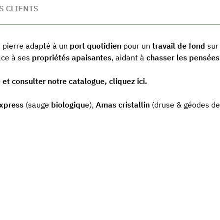
S CLIENTS
e pierre adapté à un
port quotidien
pour un
travail de fond
sur
ce à ses
propriétés apaisantes
, aidant à
chasser les pensées
et consulter notre catalogue, cliquez ici.
express
(sauge
biologiqu
e),
Amas cristallin
(druse & géodes de 