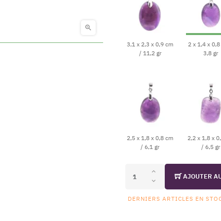

3,1 x 2,3 x 0,9 cm
2 x 1,4 x 0,8
/ 11,2 gr
3,8 gr
2,5 x 1,8 x 0,8 cm
2,2 x 1,8 x 0
/ 6,1 gr
/ 6,5 gr
AJOUTER A
DERNIERS ARTICLES EN STO