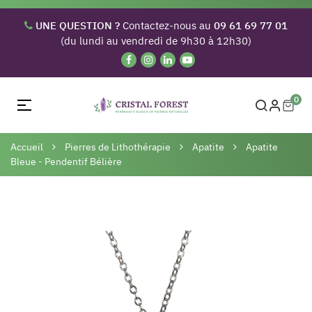
UNE QUESTION ?
Contactez-nous au
09 61 69 77 01
(du lundi au vendredi de 9h30 à 12h30)
0
Basculer
☰
la
navigation
Accueil
Pierres de Lithothérapie
Apatite
Apatite
Bleue - Pendentif Bélière