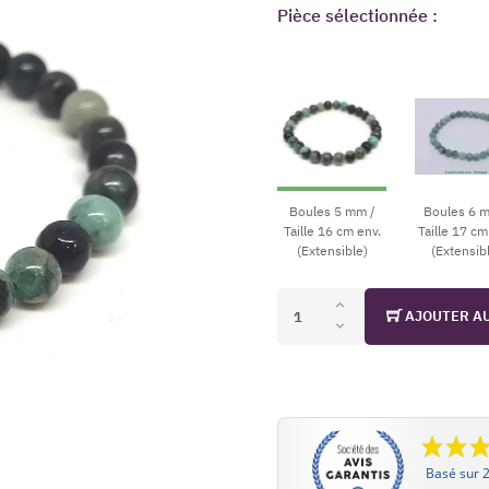
Pièce sélectionnée :
Boules 5 mm /
Boules 6 
Taille 16 cm env.
Taille 17 cm
(Extensible)
(Extensib
AJOUTER A
Basé sur 2