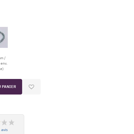
mm /
 env.
le)
U PANIER
 avis