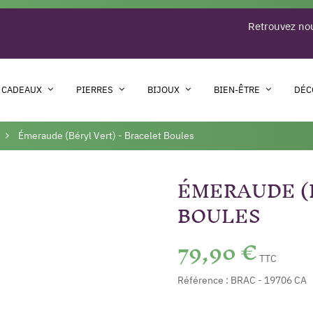
Retrouvez nou
 CADEAUX
PIERRES
BIJOUX
BIEN-ÊTRE
DÉC
Émeraude (Béryl Vert) - Bracelet Boules
ÉMERAUDE (
BOULES
79,90 €
TTC
Référence :
BRAC - 19706 CA