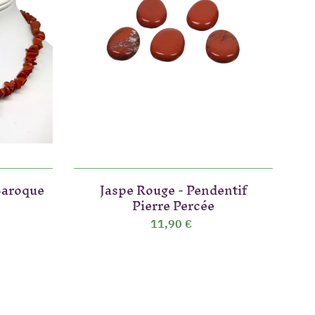
 Baroque
Jaspe Rouge - Pendentif
B
Pierre Percée
11,90 €