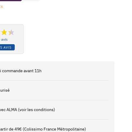
CK
 avis
S AVIS
 si commande avant 11h
urisé
vec ALMA (voir les conditions)
 partir de 49€ (Colissimo France Métropolitaine)