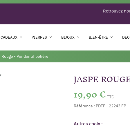
Retrouvez nou
 CADEAUX
PIERRES
BIJOUX
BIEN-ÊTRE
DÉC
 Rouge - Pendentif bélière
JASPE ROUGE
19,90 €
TTC
Référence :
PDTF - 22243 FP
Autres choix :