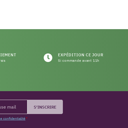
AIEMENT
EXPÉDITION CE JOUR
rais
Si commande avant 11h
S'INSCRIRE
de confidentialité
*