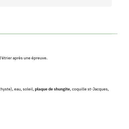
l'étrier après une épreuve.
hyste), eau, soleil,
plaque de shungite
, coquille st-Jacques,