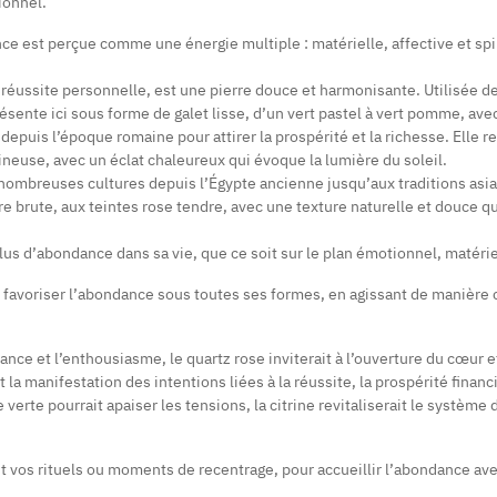
ionnel.
ance est perçue comme une énergie multiple : matérielle, affective et sp
a réussite personnelle, est une pierre douce et harmonisante. Utilisée de
présente ici sous forme de galet lisse, d’un vert pastel à vert pomme, ave
uis l’époque romaine pour attirer la prospérité et la richesse. Elle repr
mineuse, avec un éclat chaleureux qui évoque la lumière du soleil.
 nombreuses cultures depuis l’Égypte ancienne jusqu’aux traditions asiati
re brute, aux teintes rose tendre, avec une texture naturelle et douce qui
plus d’abondance dans sa vie, que ce soit sur le plan émotionnel, matérie
ur favoriser l’abondance sous toutes ses formes, en agissant de manière
fiance et l’enthousiasme, le quartz rose inviterait à l’ouverture du cœur e
t la manifestation des intentions liées à la réussite, la prospérité financi
e verte pourrait apaiser les tensions, la citrine revitaliserait le système
ait vos rituels ou moments de recentrage, pour accueillir l’abondance ave