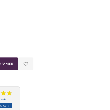
U PANIER
 avis
S AVIS