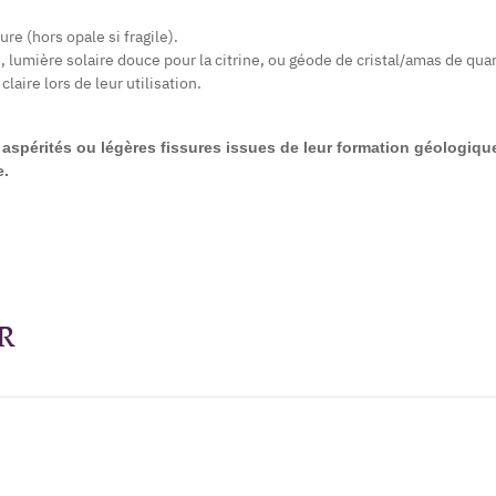
re (hors opale si fragile).
e, lumière solaire douce pour la citrine, ou géode de cristal/amas de quar
aire lors de leur utilisation.
aspérités ou légères fissures issues de leur formation géologique. 
e.
R