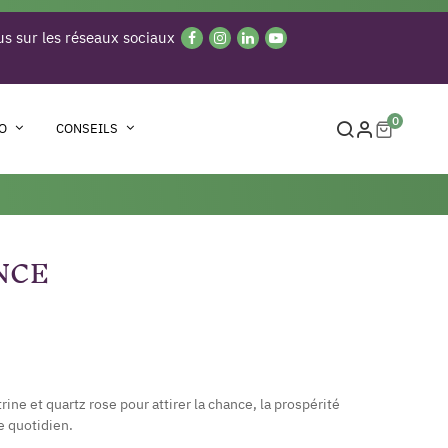
s sur les réseaux sociaux
0
O
CONSEILS
NCE
rine et quartz rose pour attirer la chance, la prospérité
e quotidien.