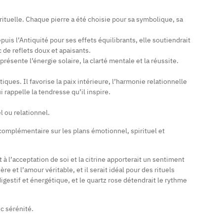
irituelle. Chaque pierre a été choisie pour sa symbolique, sa
puis l’Antiquité pour ses effets équilibrants, elle soutiendrait
c de reflets doux et apaisants.
ésente l’énergie solaire, la clarté mentale et la réussite.
ques. Il favorise la paix intérieure, l’harmonie relationnelle
 rappelle la tendresse qu’il inspire.
l ou relationnel.
 complémentaire sur les plans émotionnel, spirituel et
t à l’acceptation de soi et la citrine apporterait un sentiment
ère et l’amour véritable, et il serait idéal pour des rituels
 digestif et énergétique, et le quartz rose détendrait le rythme
c sérénité.