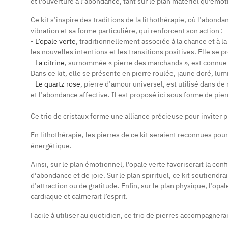
et l’ouverture à l’abondance, tant sur le plan matériel qu’émot
Ce kit s’inspire des traditions de la lithothérapie, où l’abond
vibration et sa forme particulière, qui renforcent son action :
-
L’opale verte
, traditionnellement associée à la chance et à l
les nouvelles intentions et les transitions positives. Elle se 
-
La citrine
, surnommée « pierre des marchands », est connue dep
Dans ce kit, elle se présente en pierre roulée, jaune doré, lu
-
Le quartz rose
, pierre d’amour universel, est utilisé dans de
et l’abondance affective. Il est proposé ici sous forme de pier
Ce trio de cristaux forme une alliance précieuse pour inviter 
En lithothérapie, les pierres de ce kit seraient reconnues po
énergétique.
Ainsi, sur le plan émotionnel, l'opale verte favoriserait la con
d’abondance et de joie. Sur le plan spirituel, ce kit soutiendrai
d’attraction ou de gratitude. Enfin, sur le plan physique, l’opal
cardiaque et calmerait l’esprit.
Facile à utiliser au quotidien, ce trio de pierres accompagner