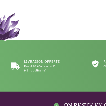
LIVRAISON OFFERTE
P
Dès 49€ (Colissimo Fr.
C
Métropolitaine)
ON RESTE EN